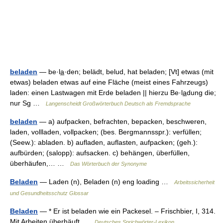
beladen
— be·la̲·den; belädt, belud, hat beladen; [Vt] etwas (mit
etwas) beladen etwas auf eine Fläche (meist eines Fahrzeugs)
laden: einen Lastwagen mit Erde beladen || hierzu Be·la̲dung die;
nur Sg …
Langenscheidt Großwörterbuch Deutsch als Fremdsprache
beladen
— a) aufpacken, befrachten, bepacken, beschweren,
laden, vollladen, vollpacken; (bes. Bergmannsspr.): verfüllen;
(Seew.): abladen. b) aufladen, auflasten, aufpacken; (geh.):
aufbürden; (salopp): aufsacken. c) behängen, überfüllen,
überhäufen,… …
Das Wörterbuch der Synonyme
Beladen
— Laden (n), Beladen (n) eng loading …
Arbeitssicherheit
und Gesundheitsschutz Glossar
Beladen
— * Er ist beladen wie ein Packesel. – Frischbier, I, 314.
Mit Arbeiten überhäuft …
Deutsches Sprichwörter-Lexikon