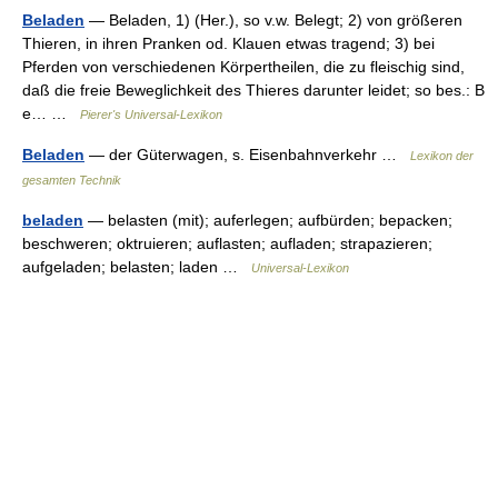
Beladen
— Beladen, 1) (Her.), so v.w. Belegt; 2) von größeren
Thieren, in ihren Pranken od. Klauen etwas tragend; 3) bei
Pferden von verschiedenen Körpertheilen, die zu fleischig sind,
daß die freie Beweglichkeit des Thieres darunter leidet; so bes.: B
e… …
Pierer's Universal-Lexikon
Beladen
— der Güterwagen, s. Eisenbahnverkehr …
Lexikon der
gesamten Technik
beladen
— belasten (mit); auferlegen; aufbürden; bepacken;
beschweren; oktruieren; auflasten; aufladen; strapazieren;
aufgeladen; belasten; laden …
Universal-Lexikon