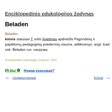
Enciklopedinis edukologijos žodynas
Beladen
Beladen
krūvis
statusas
T
sritis
švietimas
apibrėžtis
Pagrindinių ir
papildomų pedagoginių priedermių visuma.
atitikmenys
:
angl.
load
vok.
Beladen
rus.
нагрузка
Enciklopedinis edukologijos žodynas
.
2007
.
Игры ⚽
Нужна курсовая?
подкрепление
krūvis